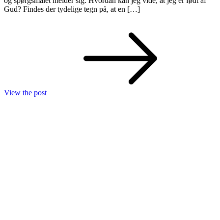
og spørgsmålet melder sig: Hvordan kan jeg vide, at jeg er født af
Gud? Findes der tydelige tegn på, at en […]
View the post