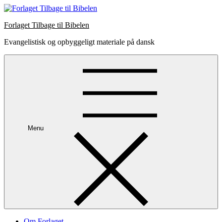
Skip
to
Forlaget Tilbage til Bibelen
content
Evangelistisk og opbyggeligt materiale på dansk
Menu
Om Forlaget