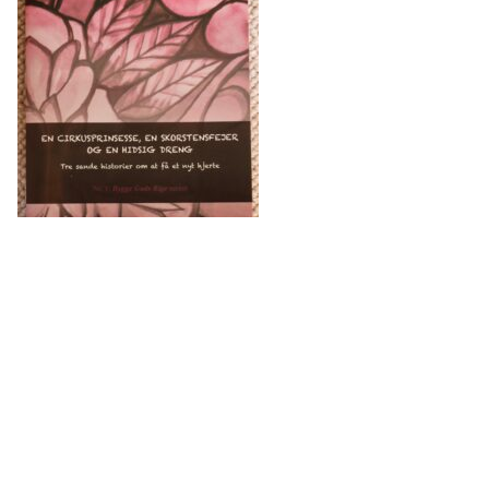
<< Back
Theme: Store Mall by
Moral Themes
.