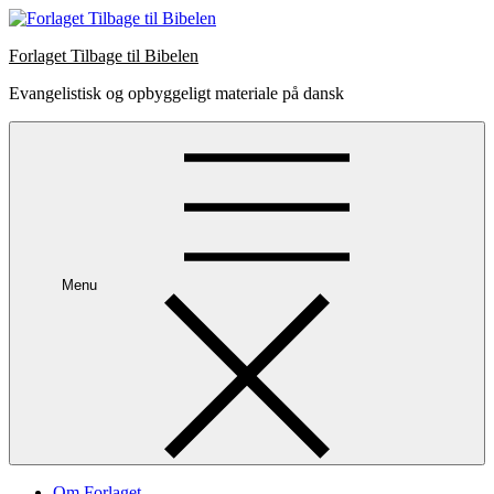
Skip
to
Forlaget Tilbage til Bibelen
content
Evangelistisk og opbyggeligt materiale på dansk
Menu
Om Forlaget